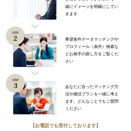
緒に
イメージを明確にしてい
きます
STEP
希望条件データマッチングや
プロフィール（条件）検索な
ど
お相手の探し方をご覧くだ
さい
STEP
あなたに合ったマッチング方
法
や婚活プランを一緒に考え
ます。
どんなことでもご質問
ください
【お電話でも受付しております】