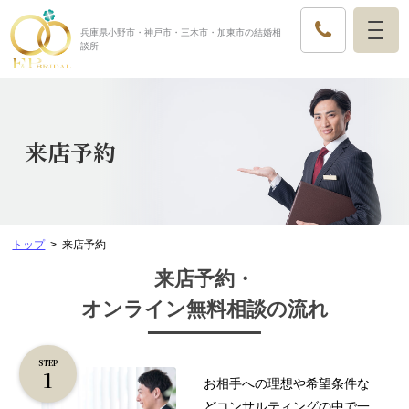
兵庫県小野市・神戸市・三木市・加東市の結婚相
談所
来店予約
トップ
来店予約
来店予約・
オンライン無料相談の流れ
STEP
お相手への理想や希望条件な
ど
コンサルティングの中で一