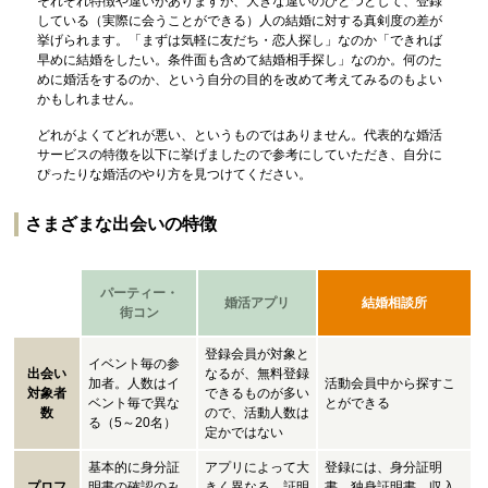
それぞれ特徴や違いがありますが、大きな違いのひとつとして、登録
している（実際に会うことができる）人の結婚に対する真剣度の差が
挙げられます。「まずは気軽に友だち・恋人探し」なのか「できれば
早めに結婚をしたい。条件面も含めて結婚相手探し」なのか。何のた
めに婚活をするのか、という自分の目的を改めて考えてみるのもよい
かもしれません。
どれがよくてどれが悪い、というものではありません。代表的な婚活
サービスの特徴を以下に挙げましたので参考にしていただき、自分に
ぴったりな婚活のやり方を見つけてください。
さまざまな出会いの特徴
パーティー・
婚活アプリ
結婚相談所
街コン
登録会員が対象と
イベント毎の参
出会い
なるが、無料登録
加者。人数はイ
活動会員中から探すこ
対象者
できるものが多い
ベント毎で異な
とができる
数
ので、活動人数は
る（5～20名）
定かではない
基本的に身分証
アプリによって大
登録には、身分証明
プロフ
明書の確認のみ
きく異なる。証明
書、独身証明書、収入