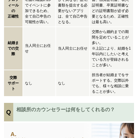
ィール
でイベントに参
書類を提出する必
証明書、卒業証明書な
の
加できるため、
要がないアプリ
どの証明書類が必ず必
正確性
全て自己申告の
は、全て自己申告
要となるため、正確性
可能性が高い。
となる。
は最も高い。
交際から婚約までの期
間を定めていることが
結婚ま
多い。
当人同士にお任
での交
当人同士にお任せ
※上記により、結婚を1
せ
際
年以内にしたいと考え
ている方が登録される
ことが多い。
担当者が結婚までをサ
交際
ポートする。交際以外
サポー
なし
なし
でも、様々な相談に乗
ト
ることが多い。
相談所のカウンセラーは何をしてくれるの？