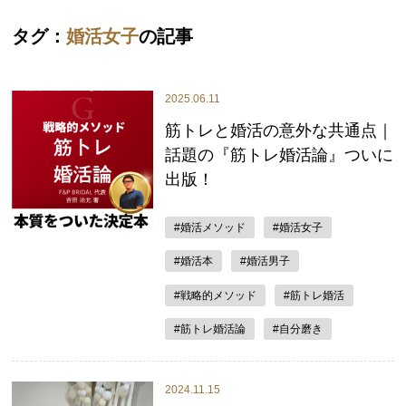
タグ：
婚活女子
の記事
2025.06.11
筋トレと婚活の意外な共通点｜
話題の『筋トレ婚活論』ついに
出版！
#婚活メソッド
#婚活女子
#婚活本
#婚活男子
#戦略的メソッド
#筋トレ婚活
#筋トレ婚活論
#自分磨き
2024.11.15