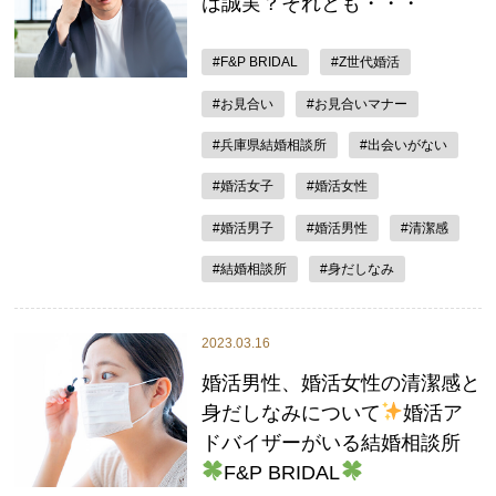
は誠実？それとも・・・
#F&P BRIDAL
#Z世代婚活
#お見合い
#お見合いマナー
#兵庫県結婚相談所
#出会いがない
#婚活女子
#婚活女性
#婚活男子
#婚活男性
#清潔感
#結婚相談所
#身だしなみ
2023.03.16
婚活男性、婚活女性の清潔感と
身だしなみについて
婚活ア
ドバイザーがいる結婚相談所
F&P BRIDAL