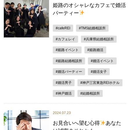
姫路のオシャレなカフェで婚活
パーティー
#cafeREI
#TMS結婚相談所
#カフェレイ
#兵庫県結婚相談所
#姫路イベント
#姫路婚活
#姫路結婚相談所
#婚活イベント
#婚活パーティー
#婚活女子
#婚活男子
#神戸三宮東急REIホテル
#神戸婚活
#結婚相談所
2024.07.23
お見合いへ望む心得
あなた