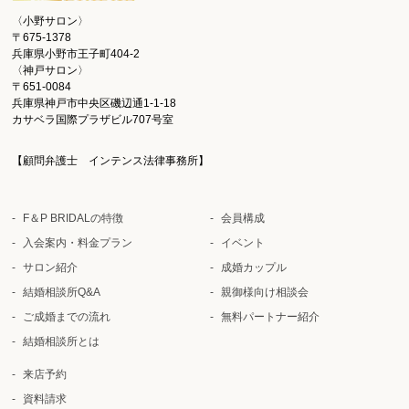
〈小野サロン〉
〒675-1378
兵庫県小野市王子町404-2
〈神戸サロン〉
〒651-0084
兵庫県神戸市中央区磯辺通1-1-18
カサベラ国際プラザビル707号室
【顧問弁護士 インテンス法律事務所】
F＆P BRIDALの特徴
会員構成
入会案内・料金プラン
イベント
サロン紹介
成婚カップル
結婚相談所Q&A
親御様向け相談会
ご成婚までの流れ
無料パートナー紹介
結婚相談所とは
来店予約
資料請求