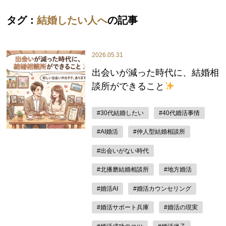
タグ：
結婚したい人へ
の記事
2026.05.31
出会いが減った時代に、結婚相
談所ができること
#30代結婚したい
#40代婚活事情
#AI婚活
#仲人型結婚相談所
#出会いがない時代
#北播磨結婚相談所
#地方婚活
#婚活AI
#婚活カウンセリング
#婚活サポート兵庫
#婚活の現実