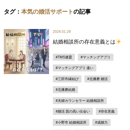
タグ：
本気の婚活サポート
の記事
2026.01.29
結婚相談所の存在意義とは
#TMS連盟
#マッチングアプリ
#マッチングアプリ 違い
#三田市縁結び
#北播磨 婚活
#北播磨結婚
#夫婦カウンセラー 結婚相談所
#婚活 質の高い出会い
#存在意義
#小野市 結婚相談所
#成婚力