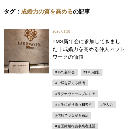
タグ：
成婚力の質を高める
の記事
2026.01.28
TMS新年会に参加してきまし
た｜成婚力を高める仲人ネット
ワークの価値
#TMS新年会
#TMS連盟
#ご縁を育てる婚活
#ラグナヴェールプレミア
#人生に寄り添う相談所
#仲人力
#信頼でつながる婚活
#全国結婚相談事業者連盟