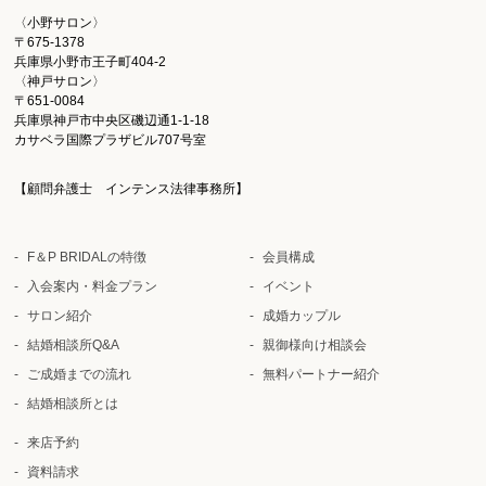
〈小野サロン〉
〒675-1378
兵庫県小野市王子町404-2
〈神戸サロン〉
〒651-0084
兵庫県神戸市中央区磯辺通1-1-18
カサベラ国際プラザビル707号室
【顧問弁護士 インテンス法律事務所】
F＆P BRIDALの特徴
会員構成
入会案内・料金プラン
イベント
サロン紹介
成婚カップル
結婚相談所Q&A
親御様向け相談会
ご成婚までの流れ
無料パートナー紹介
結婚相談所とは
来店予約
資料請求