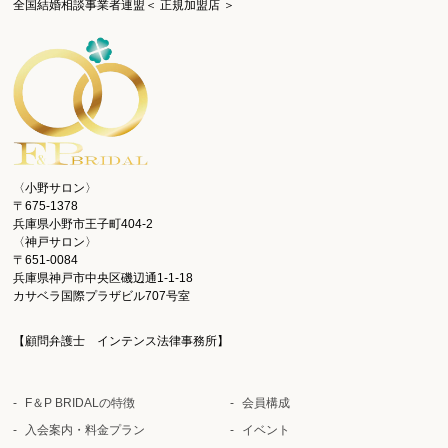
全国結婚相談事業者連盟＜ 正規加盟店 ＞
〈小野サロン〉
〒675-1378
兵庫県小野市王子町404-2
〈神戸サロン〉
〒651-0084
兵庫県神戸市中央区磯辺通1-1-18
カサベラ国際プラザビル707号室
【顧問弁護士 インテンス法律事務所】
F＆P BRIDALの特徴
会員構成
入会案内・料金プラン
イベント