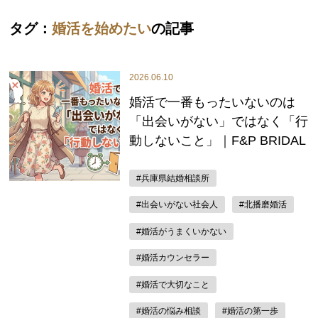
タグ：
婚活を始めたい
の記事
2026.06.10
婚活で一番もったいないのは
「出会いがない」ではなく「行
動しないこと」｜F&P BRIDAL
#兵庫県結婚相談所
#出会いがない社会人
#北播磨婚活
#婚活がうまくいかない
#婚活カウンセラー
#婚活で大切なこと
#婚活の悩み相談
#婚活の第一歩