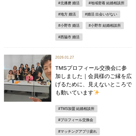
#北播磨 婚活
#地域密着 結婚相談所
#地方 婚活
#婚活 出会いがない
#小野市 婚活
#小野市 結婚相談所
#西脇市 婚活
2026.01.27
TMSプロフィール交換会に参
加しました｜会員様のご縁を広
げるために、見えないところで
も動いています
#TMS加盟 結婚相談所
#プロフィール交換会
#マッチングアプリ疲れ