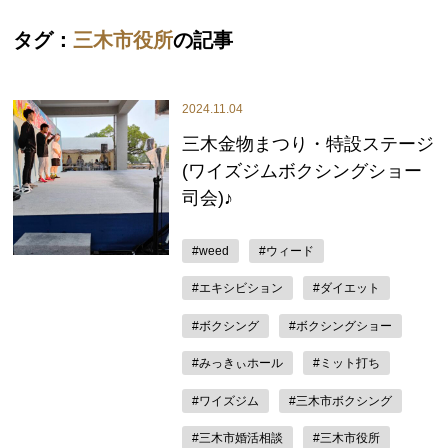
タグ：
三木市役所
の記事
2024.11.04
三木金物まつり・特設ステージ
(ワイズジムボクシングショー
司会)♪
#weed
#ウィード
#エキシビション
#ダイエット
#ボクシング
#ボクシングショー
#みっきぃホール
#ミット打ち
#ワイズジム
#三木市ボクシング
#三木市婚活相談
#三木市役所