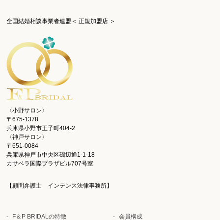
全国結婚相談事業者連盟＜ 正規加盟店 ＞
〈小野サロン〉
〒675-1378
兵庫県小野市王子町404-2
〈神戸サロン〉
〒651-0084
兵庫県神戸市中央区磯辺通1-1-18
カサベラ国際プラザビル707号室
【顧問弁護士 インテンス法律事務所】
F＆P BRIDALの特徴
会員構成